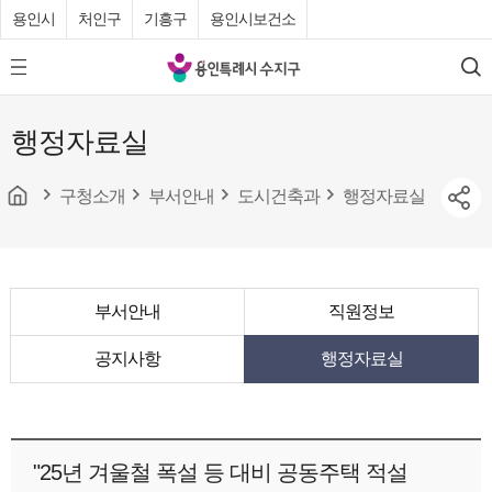
용인시
처인구
기흥구
용인시보건소
용
모
검
인
바
색
특
일
행정자료실
메
례
뉴
시
버
튼
구청소개
부서안내
도시건축과
행정자료실
수
지
구
청
부서안내
직원정보
공지사항
행정자료실
"25년 겨울철 폭설 등 대비 공동주택 적설