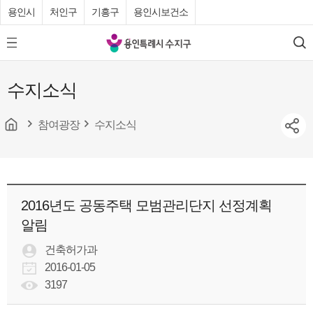
용인시
처인구
기흥구
용인시보건소
용
모
검
인
바
색
특
일
수지소식
메
례
뉴
시
버
튼
참여광장
수지소식
수
지
구
청
2016년도 공동주택 모범관리단지 선정계획
알림
건축허가과
2016-01-05
3197