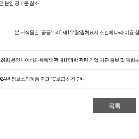
은 붙임 공고문 참조
본 저작물은 "공공누리"
제1유형:출처표시
조건에 따라 이용 할
24회 용인사이버과학축제 관내 IT/과학 관련 기업·기관 홍보 및 체험
024년 정보소외계층 중고PC보급 신청 안내
목록