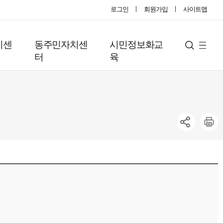
로그인
회원가입
사이트맵
지센
동주민자치센
시민정보화교
사
검
터
육
색
이
트
맵