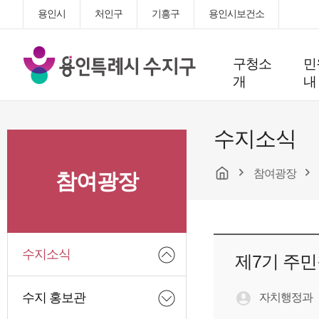
용인시
처인구
기흥구
용인시보건소
용
구청소
민
인
개
내
특
례
시
수지소식
수
지
참여광장
구
참여광장
청
수지소식
제7기 주
수지 홍보관
자치행정과