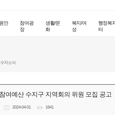
원안
참여광
생활/문
복지/여
행정복
장
화
성
터
수지소식
민참여예산 수지구 지역회의 위원 모집 공고
2024-04-01
1641