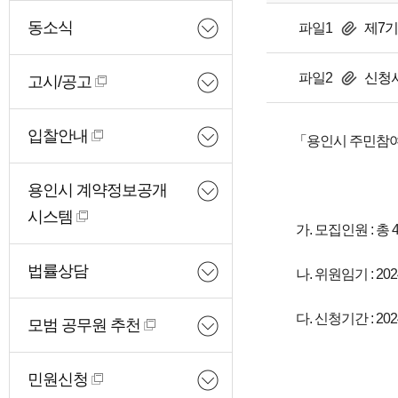
동소식
파일1
제7기
파일2
신청서
고시/공고
입찰안내
「용인시 주민참여
용인시 계약정보공개
시스템
가. 모집인원 : 총
법률상담
나. 위원임기 : 2024. 5
다. 신청기간 : 2024.
모범 공무원 추천
민원신청