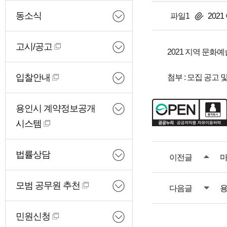
동소식
파일1
2021
고시/공고
2021 지역 문화
입찰안내
첨부 : 모집 공고 
용인시 계약정보공개
시스템
법률상담
이전글
마
모범 공무원 추천
다음글
용
민원신청