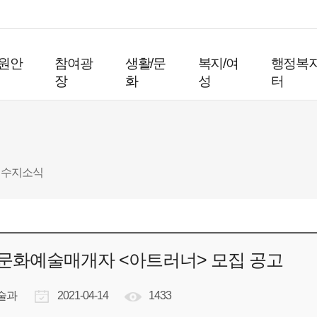
원안
참여광
생활/문
복지/여
행정복
장
화
성
터
수지소식
역 문화예술매개자 <아트러너> 모집 공고
술과
2021-04-14
1433