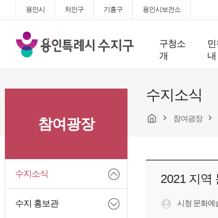
용인시
처인구
기흥구
용인시보건소
용
구청소
민
인
개
내
특
례
시
수지소식
수
지
참여광장
구
참여광장
청
수지소식
2021 지
수지 홍보관
시청 문화예