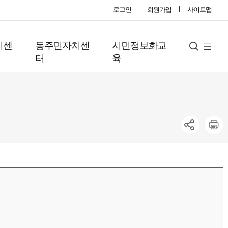
로그인
회원가입
사이트맵
지센
동주민자치센
시민정보화교
사
검
터
육
색
이
트
맵