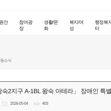
원안
참여광
생활/문
복지/여
행정복
장
화
성
터
동소식
숙2지구 A-1BL 왕숙 아테라」 장애인 특
2026-05-04
403