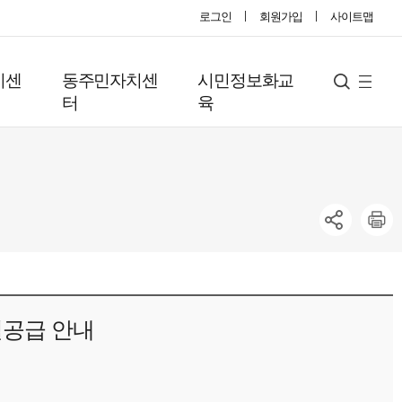
로그인
회원가입
사이트맵
지센
동주민자치센
시민정보화교
사
검
터
육
색
이
트
맵
별공급 안내