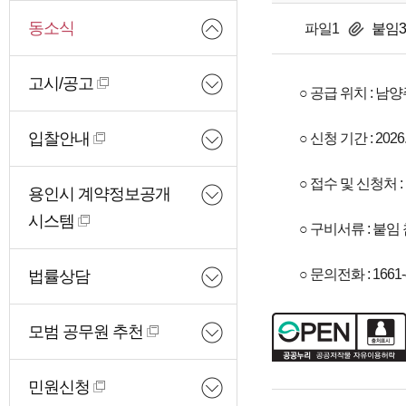
동소식
파일1
붙임3
고시/공고
○ 공급 위치 : 남
입찰안내
○ 신청 기간 : 2026. 4
○ 접수 및 신청처
용인시 계약정보공개
시스템
○ 구비서류 : 붙임
○ 문의전화 : 1661-
법률상담
모범 공무원 추천
민원신청