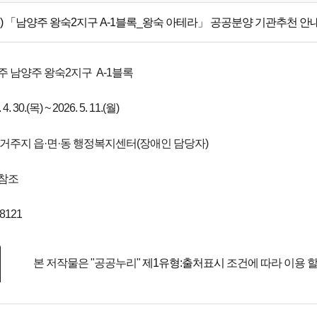
) 「남양주 왕숙2지구 A-1블록_왕숙 아테라」 공공분양 기관추천 안내문(
양주 남양주 왕숙2지구 A-1블록
. 30.(목) ~ 2026. 5. 11.(월)
 : 거주지 읍·면·동 행정복지센터(장애인 담당자)
 참조
8121
본 저작물은 "공공누리"
제1유형:출처표시
조건에 따라 이용 할