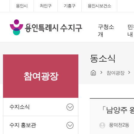
용인시
처인구
기흥구
용인시보건소
용
구청소
민
인
개
내
특
례
시
동소식
수
지
참여광장
구
참여광장
청
수지소식
「남양주 왕
수지 홍보관
풍덕천2동