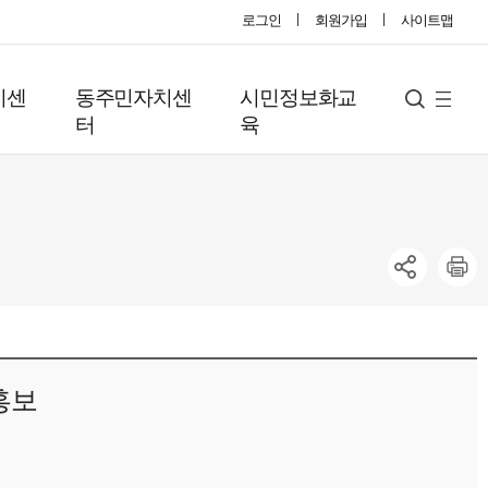
로그인
회원가입
사이트맵
지센
동주민자치센
시민정보화교
사
검
터
육
색
이
트
맵
홍보