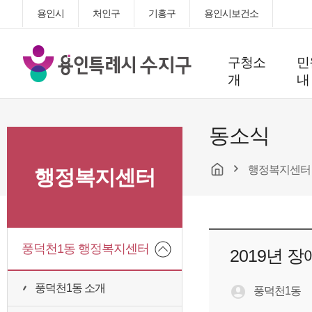
용인시
처인구
기흥구
용인시보건소
용
구청소
민
인
개
내
특
례
시
동소식
수
지
행정복지센터
구
행정복지센터
청
풍덕천1동 행정복지센터
2019년 
풍덕천1동 소개
풍덕천1동