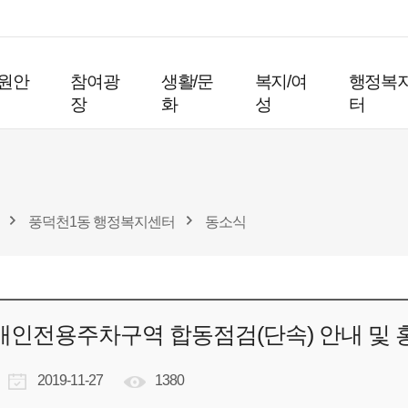
원안
참여광
생활/문
복지/여
행정복
장
화
성
터
풍덕천1동 행정복지센터
동소식
장애인전용주차구역 합동점검(단속) 안내 및 
2019-11-27
1380