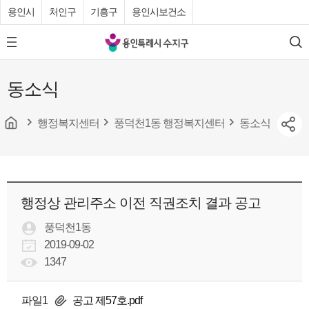
용인시
처인구
기흥구
용인시보건소
용
모
검
인
바
색
특
일
동소식
메
례
뉴
시
버
튼
행정복지센터
풍덕천1동 행정복지센터
동소식
수
지
구
청
행정상 관리주소 이전 직권조치 결과 공고
풍덕천1동
2019-09-02
1347
파일1
공고 제57호.pdf