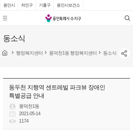
용인시
처인구
기흥구
용인시보건소
용
모
검
인
바
색
특
일
동소식
메
례
뉴
시
버
튼
행정복지센터
풍덕천1동 행정복지센터
동소식
수
지
구
청
동두천 지행역 센트레빌 파크뷰 장애인
특별공급 안내
풍덕천1동
2021-05-14
1174