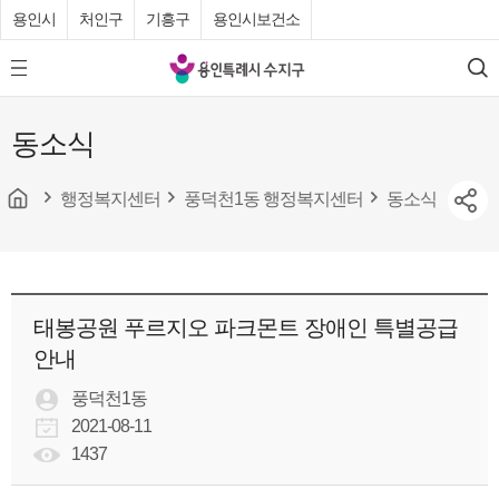
용인시
처인구
기흥구
용인시보건소
용
모
검
인
바
색
특
일
동소식
메
례
뉴
시
버
튼
행정복지센터
풍덕천1동 행정복지센터
동소식
수
지
구
청
태봉공원 푸르지오 파크몬트 장애인 특별공급
안내
풍덕천1동
2021-08-11
1437