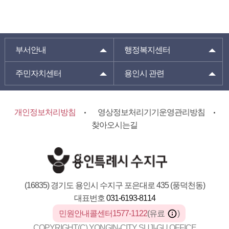
부서안내
행정복지센터
주민자치센터
용인시 관련
개인정보처리방침
영상정보처리기기운영관리방침
찾아오시는길
(16835) 경기도 용인시 수지구 포은대로 435 (풍덕천동)
대표번호
031-6193-8114
민원안내콜센터1577-1122
(유료
)
COPYRIGHT(C) YONGIN-CITY SUJI-GU OFFICE