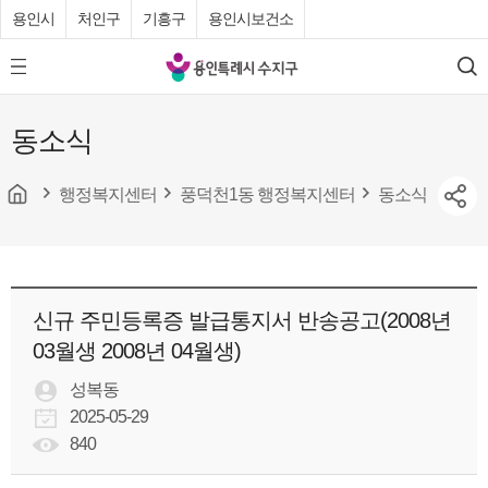
용인시
처인구
기흥구
용인시보건소
용
모
검
인
바
색
특
일
동소식
메
례
뉴
시
버
튼
행정복지센터
풍덕천1동 행정복지센터
동소식
수
지
구
청
신규 주민등록증 발급통지서 반송공고(2008년
03월생 2008년 04월생)
성복동
2025-05-29
840