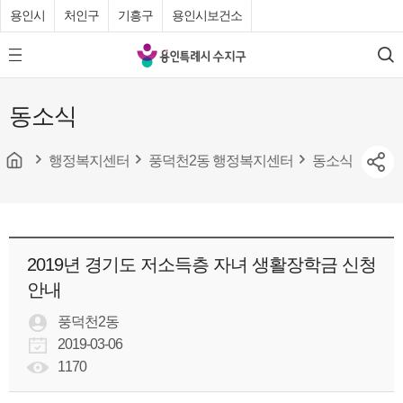
용인시
처인구
기흥구
용인시보건소
용
모
검
인
바
색
특
일
동소식
메
례
뉴
시
버
튼
행정복지센터
풍덕천2동 행정복지센터
동소식
수
지
구
청
2019년 경기도 저소득층 자녀 생활장학금 신청
안내
풍덕천2동
2019-03-06
1170