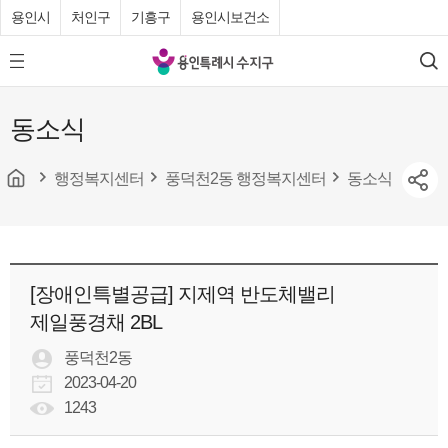
용인시
처인구
기흥구
용인시보건소
용
모
검
인
바
색
특
일
동소식
메
례
뉴
시
버
튼
행정복지센터
풍덕천2동 행정복지센터
동소식
수
지
구
청
[장애인특별공급] 지제역 반도체밸리
제일풍경채 2BL
풍덕천2동
2023-04-20
1243