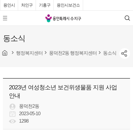
용인시
처인구
기흥구
용인시보건소
용
모
검
인
바
색
특
일
동소식
메
례
뉴
시
버
튼
행정복지센터
풍덕천2동 행정복지센터
동소식
수
지
구
청
2023년 여성청소년 보건위생물품 지원 사업
안내
풍덕천2동
2023-05-10
1298