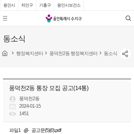
용인시
처인구
기흥구
용인시보건소
용
모
검
인
바
색
특
일
동소식
메
례
뉴
시
버
튼
행정복지센터
풍덕천2동 행정복지센터
동소식
수
지
구
청
풍덕천2동 통장 모집 공고(14통)
풍덕천2동
2024-01-15
1451
파일1
공고문(5)(0).pdf