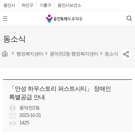
용인시
처인구
기흥구
용인시보건소
용
모
검
인
바
색
특
일
동소식
메
례
뉴
시
버
튼
행정복지센터
풍덕천2동 행정복지센터
동소식
수
지
구
청
「안성 하우스토리 퍼스트시티」 장애인
특별공급 안내
풍덕천2동
2023-10-31
1425