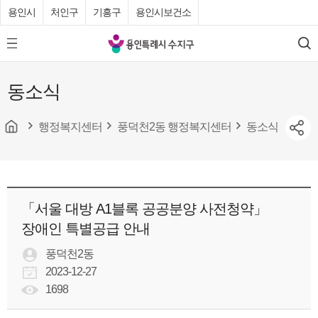
용인시
처인구
기흥구
용인시보건소
용
모
검
인
바
색
특
일
동소식
메
례
뉴
시
버
튼
행정복지센터
풍덕천2동 행정복지센터
동소식
수
지
구
청
「서울 대방 A1블록 공공분양 사전청약」
장애인 특별공급 안내
풍덕천2동
2023-12-27
1698