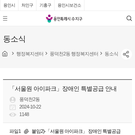
용인시
처인구
기흥구
용인시보건소
용
모
검
인
바
색
특
일
동소식
메
례
뉴
시
버
튼
행정복지센터
풍덕천2동 행정복지센터
동소식
수
지
구
청
「서울원 아이파크」장애인 특별공급 안내
풍덕천2동
2024-10-22
1148
파일1
붙임2)-「서울원 아이파크」 장애인 특별공급