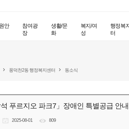
원안
참여광
생활/문
복지/여
행정복
장
화
성
터
풍덕천2동 행정복지센터
동소식
석 푸르지오 파크7」장애인 특별공급 안내
2025-08-01
809