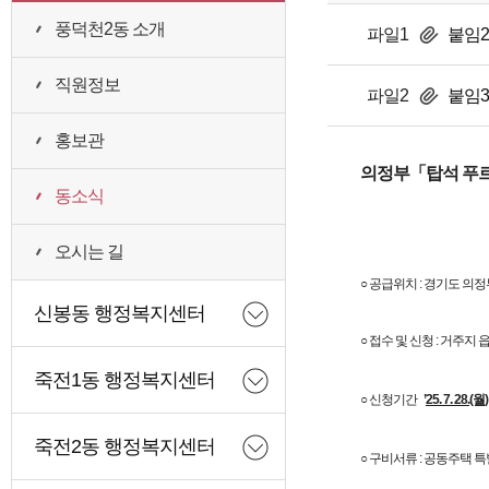
풍덕천2동 소개
파일1
붙임2
직원정보
파일2
붙임3
홍보관
의정부「탑석 푸르
동소식
오시는 길
○ 공급위치 : 경기도 의정
신봉동 행정복지센터
○ 접수 및 신청 : 거주지
죽전1동 행정복지센터
○ 신청기간
’
25. 7. 28.(월
죽전2동 행정복지센터
○ 구비서류 : 공동주택 