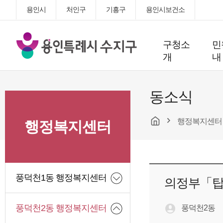
용인시
처인구
기흥구
용인시보건소
용
구청소
민
인
개
내
특
례
시
동소식
수
지
행정복지센터
구
행정복지센터
청
풍덕천1동 행정복지센터
의정부「탑
풍덕천2동 행정복지센터
풍덕천2동