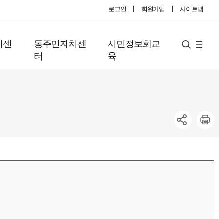
로그인
회원가입
사이트맵
지센
동주민자치센
시민정보화교
사
검
터
육
색
이
트
맵