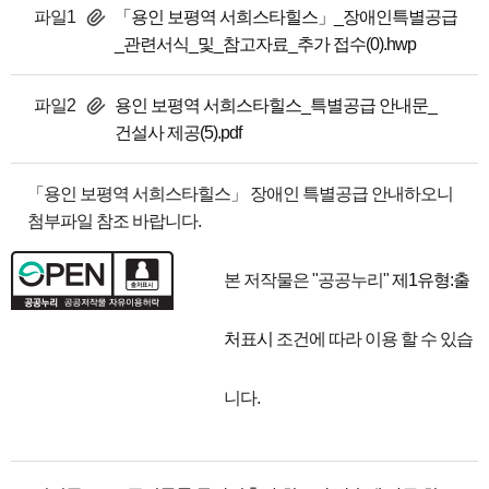
파일1
「용인 보평역 서희스타힐스」_장애인특별공급
_관련서식_및_참고자료_추가 접수(0).hwp
파일2
용인 보평역 서희스타힐스_특별공급 안내문_
건설사 제공(5).pdf
「용인 보평역 서희스타힐스」 장애인 특별공급 안내하오니
첨부파일 참조 바랍니다.
본 저작물은 "공공누리"
제1유형:출
처표시
조건에 따라 이용 할 수 있습
니다.