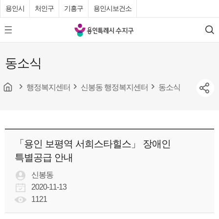
용인시
처인구
기흥구
용인시보건소
용
모
검
인
바
색
특
일
동소식
메
례
뉴
시
버
튼
행정복지센터
신봉동 행정복지센터
동소식
수
지
구
청
「용인 보평역 서희스타힐스」 장애인
특별공급 안내
신봉동
2020-11-13
1121