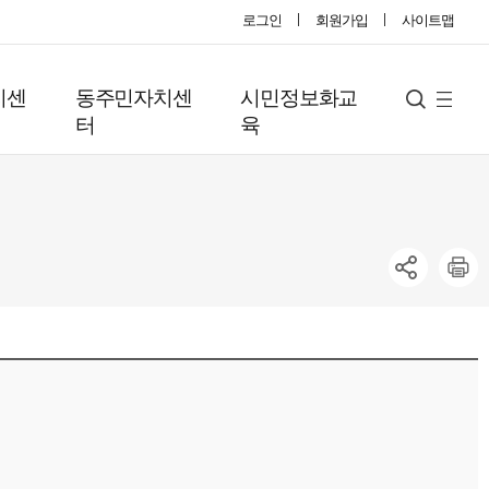
로그인
회원가입
사이트맵
지센
동주민자치센
시민정보화교
사
검
터
육
색
이
트
맵