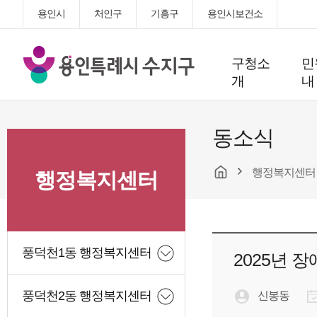
용인시
처인구
기흥구
용인시보건소
용
구청소
민
인
개
내
특
례
시
동소식
수
지
행정복지센터
구
행정복지센터
청
풍덕천1동 행정복지센터
2025년 
풍덕천2동 행정복지센터
신봉동