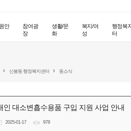
원안
참여광
생활/문
복지/여
행정복
장
화
성
터
신봉동 행정복지센터
동소식
장애인 대소변흡수용품 구입 지원 사업 안내
2025-01-17
978