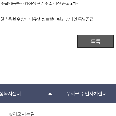
주불명등록자 행정상 관리주소 이전 공고(2차)
천「용현 우방 아이유쉘 센트럴마린」 장애인 특별공급
목록
정복지센터
수지구
주민자치센터
찾아오시는길