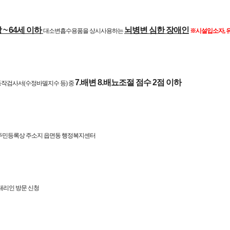
 ~ 64세 이하
뇌병변 심한 장애인
대소변흡수용품을 상시사용하는
※시설입소자, 
7.배변 8.배뇨조절 점수 2점 이하
활동작검사서(수정바델지수 등) 중
의 주민등록상 주소지 읍면동 행정복지센터
 대리인 방문 신청