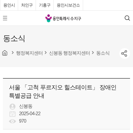
용인시
처인구
기흥구
용인시보건소
용
모
검
인
바
색
특
일
동소식
메
례
뉴
시
버
튼
행정복지센터
신봉동 행정복지센터
동소식
수
지
구
청
서울 「고척 푸르지오 힐스테이트」 장애인
특별공급 안내
신봉동
2025-04-22
970