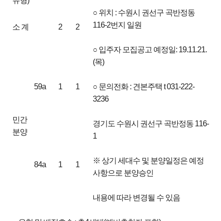
유형)
○ 위치 : 수원시 권선구 곡반정동
116-2번지 일원
소 계
2
2
○ 입주자 모집공고 예정일: 19.11.21.
(목)
59a
1
1
○ 문의전화 : 견본주택 t 031-222-
3236
민간
경기도 수원시 권선구 곡반정동 116-
분양
1
※ 상기 세대수 및 분양일정은 예정
84a
1
1
사항으로 분양승인
내용에 따라 변경될 수 있음