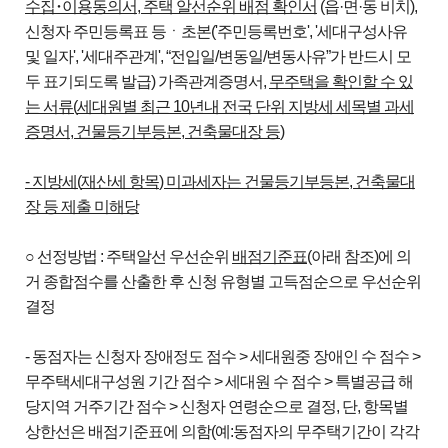
수집
･
이용동의서
,
주택 알선순위
배점 확인서
(읍·면·동 비치),
신청자 주민등록표 등ㆍ초본('주민등록번호', '세대구성사유
및 일자', '세대주관계', “전입일/변동일/변동사유”가 반드시 모
두 표기되도록 발급) 가족관계증명서,
무주택을 확인할 수 있
는 서류
(
세대원별 최근
10
년내 전국 단위 지방세 세목별 과세
증명서
,
건물등기부등본
,
건축물대장 등
)
-
지방세
(
재산세 항목
)
미과세자는 건물등기부등본
,
건축물대
장 등 제출 미해당
○ 선정방법 : 주택알선 우선순위
배점기준표
(아래 참조)에 의
거 종합점수를 산출한 후 신청 유형별 고득점순으로 우선순위
결정
- 동점자는 신청자 장애정도 점수 > 세대원중 장애인 수 점수 >
무주택세대구성원 기간 점수 > 세대원 수 점수 > 특별공급 해
당지역 거주기간 점수 > 신청자 연령순으로 결정, 단, 항목별
상한선은 배점기준표에 의함(예:동점자의 무주택기간이 각각