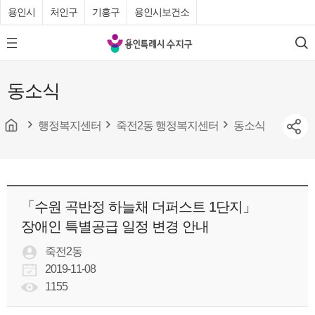
용인시
처인구
기흥구
용인시보건소
용
모
검
인
바
색
특
일
동소식
메
례
뉴
시
버
튼
행정복지센터
죽전2동 행정복지센터
동소식
수
지
구
청
「수원 곡반정 하늘채 더퍼스트 1단지」
장애인 특별공급 일정 변경 안내
죽전2동
2019-11-08
1155