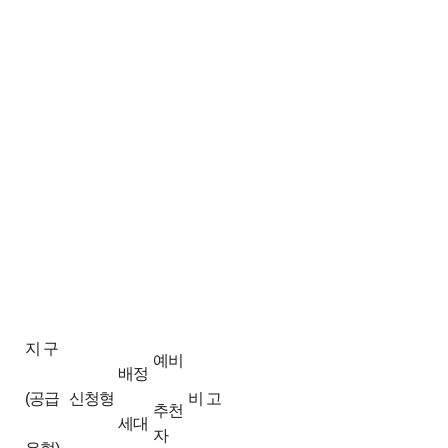
지 구
예비
배정
(공급
신청형
비 고
추천
세대
자