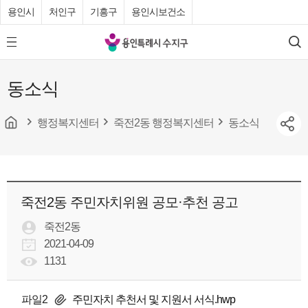
용인시
처인구
기흥구
용인시보건소
용
모
검
인
바
색
특
일
동소식
메
례
뉴
시
버
튼
행정복지센터
죽전2동 행정복지센터
동소식
수
지
구
청
죽전2동 주민자치위원 공모·추천 공고
죽전2동
2021-04-09
1131
파일2
주민자치 추천서 및 지원서 서식.hwp