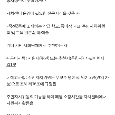
봉사정신이 투철하거나
자치센터 운영에 필요한 전문지식을 갖춘 자
- 죽전2동에 소재하는 각급 학교, 통이장 대표, 주민자치위원
회 및 교육,언론,문화,예술
기타 시민,사회단체에서 추천하는 자
4. 구비서류 :
지원서
(
주민
)
또는 추천서
(
추천자
),
자필이력서
각
1
부
5. 참고사항 : 주민자치위원은 무보수 명예직, 임기 2년(연임 가
능)으로 조례 제16조에 규정된
주민자치위원회 기능을 하며 매월 소정시간을 자치센터에서
자원봉사활동을