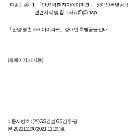
파일1
1_「안양 평촌 자이아이파크」_장애인특별공급
_관련서식 및 참고자료(5)(0).hwp
「안양 평촌 자이아이파크」장애인 특별공급 안내
(홈페이지 게시용)
○ 문서번호 : (주)GS건설 GS건주-평
분-202111290(2021.11.29.)호