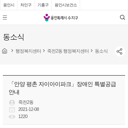
용인시
처인구
기흥구
용인시보건소
용
모
검
인
바
색
특
일
동소식
메
례
뉴
시
버
튼
행정복지센터
죽전2동 행정복지센터
동소식
수
지
구
청
「안양 평촌 자이아이파크」장애인 특별공급
안내
죽전2동
2021-12-08
1220