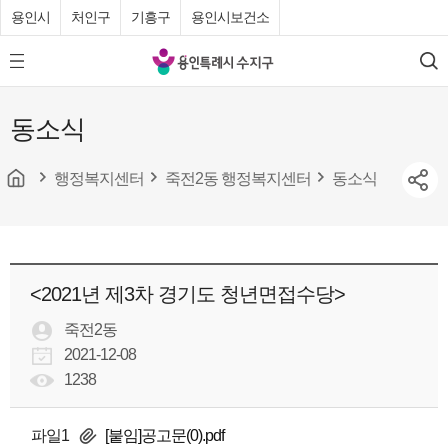
용인시
처인구
기흥구
용인시보건소
용
모
검
인
바
색
특
일
동소식
메
례
뉴
시
버
튼
행정복지센터
죽전2동 행정복지센터
동소식
수
지
구
청
<2021년 제3차 경기도 청년면접수당>
죽전2동
2021-12-08
1238
파일1
[붙임]공고문(0).pdf