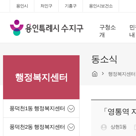
용인시
처인구
기흥구
용인시보건소
용
구청소
민
인
개
내
특
례
시
동소식
수
지
행정복지센터
구
행정복지센터
청
풍덕천1동 행정복지센터
「영통역 
풍덕천2동 행정복지센터
상현1동