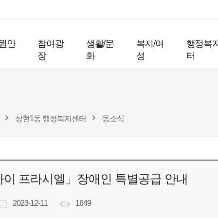
원안
참여광
생활/문
복지/여
행정복
장
화
성
터
상현1동 행정복지센터
동소식
자이 프라시엘」장애인 특별공급 안내
2023-12-11
1649