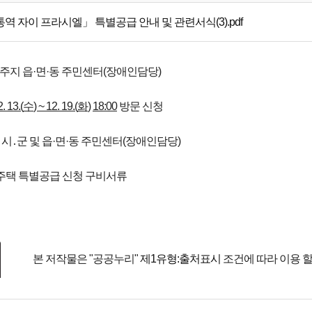
역 자이 프라시엘」 특별공급 안내 및 관련서식(3).pdf
 거주지 읍·면·동 주민센터(장애인담당)
2. 13.(
수
) ~ 12. 19.(
화
)
18:00
방문 신청
주지 시․군 및 읍·면·동 주민센터(장애인담당)
동주택 특별공급 신청 구비서류
본 저작물은 "공공누리"
제1유형:출처표시
조건에 따라 이용 할