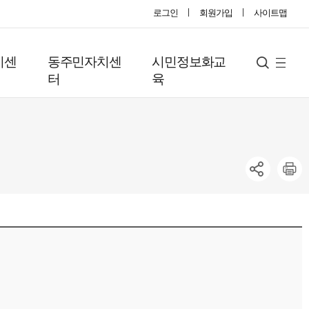
로그인
회원가입
사이트맵
지센
동주민자치센
시민정보화교
사
검
터
육
색
이
트
맵