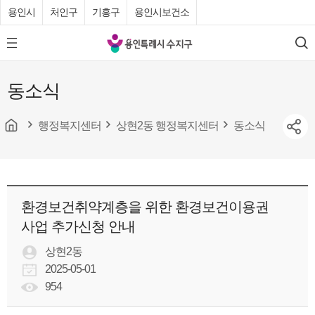
용인시
처인구
기흥구
용인시보건소
용
모
검
인
바
색
특
일
동소식
메
례
뉴
시
버
튼
행정복지센터
상현2동 행정복지센터
동소식
수
지
구
청
환경보건취약계층을 위한 환경보건이용권
사업 추가신청 안내
상현2동
2025-05-01
954