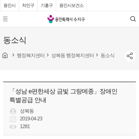
용인시
처인구
기흥구
용인시보건소
용
모
검
인
바
색
특
일
동소식
메
례
뉴
시
버
튼
행정복지센터
성복동 행정복지센터
동소식
수
지
구
청
「성남 e편한세상 금빛 그랑메종」장애인
특별공급 안내
성복동
2019-04-23
1281