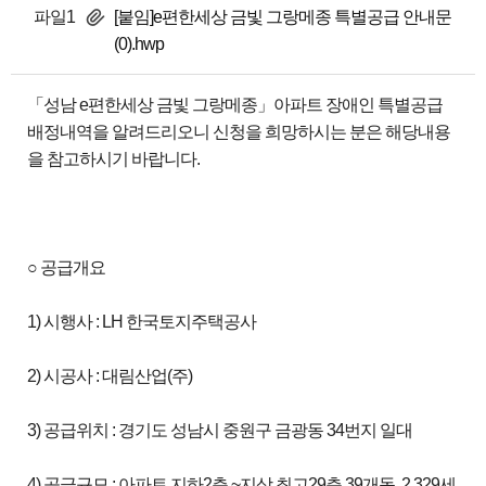
파일1
[붙임]e편한세상 금빛 그랑메종 특별공급 안내문
(0).hwp
「성남 e편한세상 금빛 그랑메종」아파트 장애인 특별공급
배정내역을 알려드리오니 신청을 희망하시는 분은 해당내용
을 참고하시기 바랍니다.
○ 공급개요
1) 시행사 : LH 한국토지주택공사
2) 시공사 : 대림산업(주)
3) 공급위치 : 경기도 성남시 중원구 금광동 34번지 일대
4) 공급규모 : 아파트 지하2층 ~지상 최고29층 39개동, 2,329세