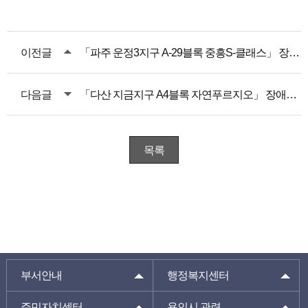
이전글
「파주 운정3지구 A-29블록 중흥S-클래스」 장애인 특별공급 안내
다음글
「다산 지금지구 A4블록 자연푸르지오」 장애인 특별공급 일정 변경 안내
목록
부서안내
행정복지센터
주민자치센터
용인시 관련