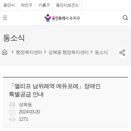
용인시
처인구
기흥구
용인시보건소
용
모
검
인
바
색
특
일
동소식
메
례
뉴
시
버
튼
행정복지센터
성복동 행정복지센터
동소식
수
지
구
청
「엘리프 남위례역 에듀포레」장애인
특별공급 안내
성복동
2024-03-20
1271