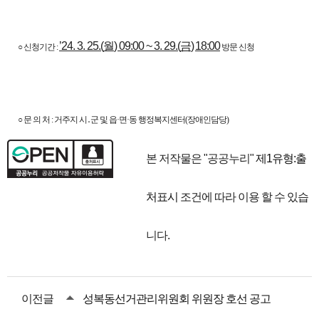
’24. 3. 25.(
월
) 09:00 ~ 3. 29.(
금
)
18:00
○ 신청기간 :
방문 신청
○ 문 의 처 : 거주지 시․군 및 읍·면·동 행정복지센터(장애인담당)
본 저작물은 "공공누리"
제1유형:출
처표시
조건에 따라 이용 할 수 있습
니다.
이전글
성복동선거관리위원회 위원장 호선 공고