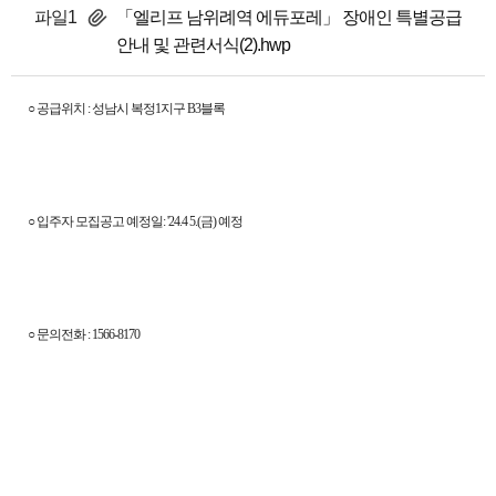
파일1
「엘리프 남위례역 에듀포레」 장애인 특별공급
안내 및 관련서식(2).hwp
○ 공급위치 : 성남시 복정1지구 B3블록
○ 입주자 모집공고 예정일: '24.4 5.(금) 예정
○ 문의전화 : 1566-8170