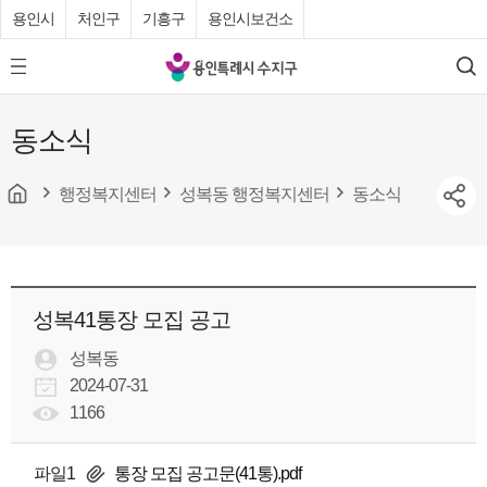
용인시
처인구
기흥구
용인시보건소
용
모
검
인
바
색
특
일
동소식
메
례
뉴
시
버
튼
행정복지센터
성복동 행정복지센터
동소식
수
지
구
청
성복41통장 모집 공고
성복동
2024-07-31
1166
파일1
통장 모집 공고문(41통).pdf