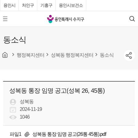
용인시
처인구
기흥구
용인시보건소
용
모
검
인
바
색
특
일
동소식
메
례
뉴
시
버
튼
행정복지센터
성복동 행정복지센터
동소식
수
지
구
청
성복동 통장 임명 공고(성복 26, 45통)
성복동
2024-11-19
1046
파일1
성복동 통장 임명 공고(26통 45통).pdf