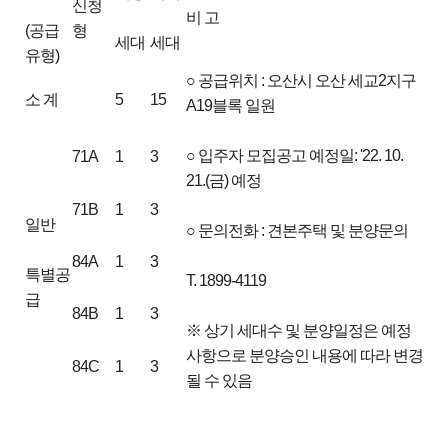
신청
비 고
(공급
형
세대
세대
유형)
○ 공급위치 : 오산시 오산 세교2지구
소 계
5
15
A19블록 일원
○ 입주자 모집공고 예정일: '22. 10.
71A
1
3
21.(금) 예정
71B
1
3
일반
○ 문의전화 : 견본주택 및 분양문의
84A
1
3
특별공
T. 1899-4119
급
84B
1
3
※ 상기 세대수 및 분양일정은 예정
사항으로 분양승인 내용에 따라 변경
84C
1
3
될 수 있음