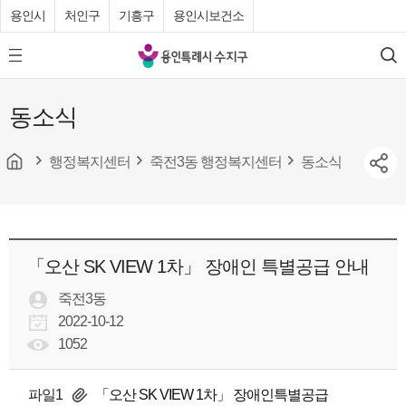
용인시
처인구
기흥구
용인시보건소
용
모
검
인
바
색
특
일
동소식
메
례
뉴
시
버
튼
행정복지센터
죽전3동 행정복지센터
동소식
수
지
구
청
「오산 SK VIEW 1차」 장애인 특별공급 안내
죽전3동
2022-10-12
1052
파일1
「오산 SK VIEW 1차」 장애인특별공급