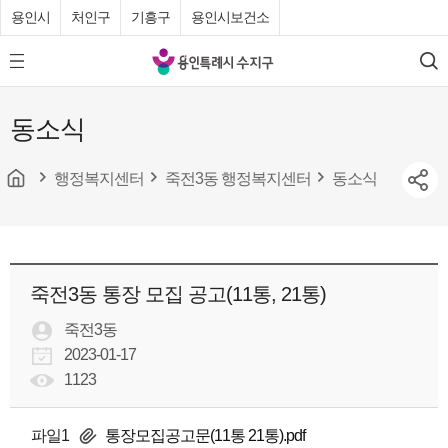
용인시
처인구
기흥구
용인시보건소
용
모
검
인
바
색
특
일
동소식
메
례
뉴
시
버
튼
행정복지센터
죽전3동 행정복지센터
동소식
수
지
구
청
죽전3동 통장 모집 공고(11통, 21통)
죽전3동
2023-01-17
1123
파일1
통장모집공고문(11통 21통).pdf