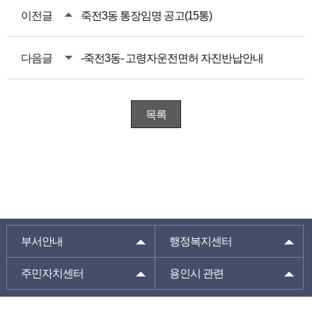
이전글
죽전3동 통장임명 공고(15통)
다음글
-죽전3동- 고령자운전면허 자진반납안내
목록
부서안내
행정복지센터
주민자치센터
용인시 관련