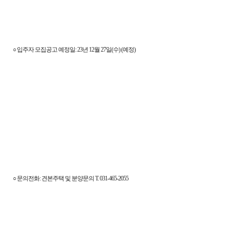
○ 입주자 모집공고 예정일: 23년 12월 27일(수) (예정)
○ 문의전화:
견본주택 및 분양문의 T. 031-465-2055