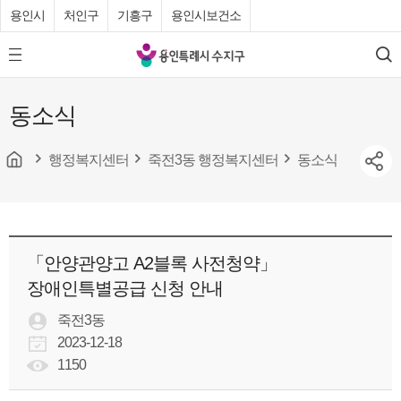
용인시
처인구
기흥구
용인시보건소
용
모
검
인
바
색
특
일
동소식
메
례
뉴
시
버
튼
행정복지센터
죽전3동 행정복지센터
동소식
수
지
구
청
「안양관양고 A2블록 사전청약」
장애인특별공급 신청 안내
죽전3동
2023-12-18
1150