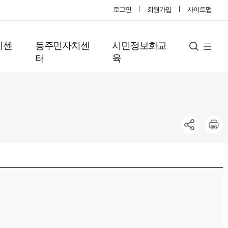
로그인
회원가입
사이트맵
지센
동주민자치센
시민정보화교
사
검
터
육
색
이
트
맵