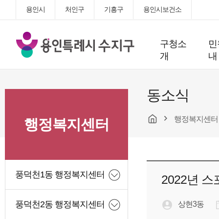
용인시
처인구
기흥구
용인시보건소
용
구청소
민
인
개
내
특
례
시
동소식
수
지
행정복지센터
구
행정복지센터
청
풍덕천1동 행정복지센터
2022년 
풍덕천2동 행정복지센터
상현3동