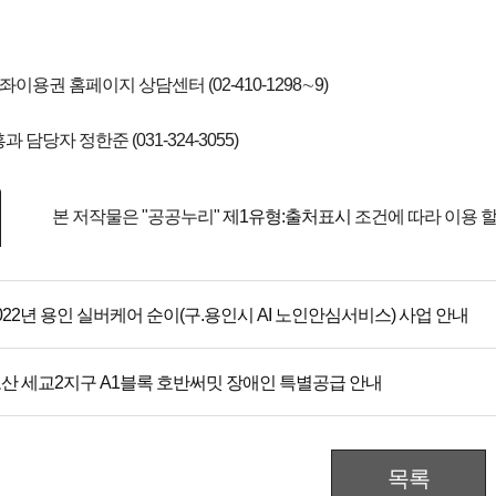
좌이용권 홈페이지 상담센터 (02-410-1298∼9)
담당자 정한준 (031-324-3055)
본 저작물은 "공공누리"
제1유형:출처표시
조건에 따라 이용 할
022년 용인 실버케어 순이(구.용인시 AI 노인안심서비스) 사업 안내
산 세교2지구 A1블록 호반써밋 장애인 특별공급 안내
목록