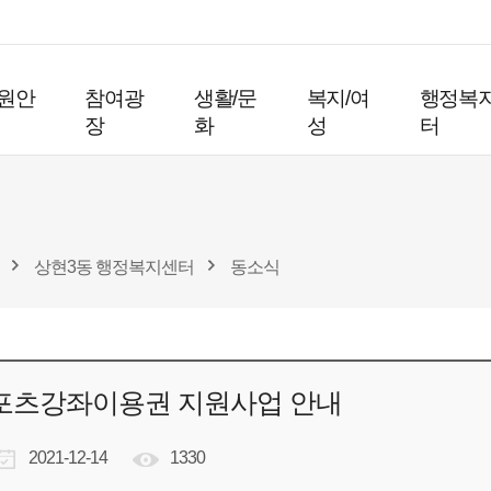
원안
참여광
생활/문
복지/여
행정복
장
화
성
터
상현3동 행정복지센터
동소식
스포츠강좌이용권 지원사업 안내
2021-12-14
1330