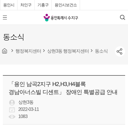
용인시
처인구
기흥구
용인시보건소
용
모
검
인
바
색
특
일
동소식
메
례
뉴
시
버
튼
행정복지센터
상현3동 행정복지센터
동소식
수
지
구
청
「용인 남곡2지구 H2,H3,H4블록
경남아너스빌 디센트」 장애인 특별공급 안내
상현3동
2022-03-11
1083