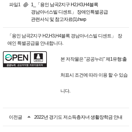
파일1
1_「용인 남곡2지구 H2,H3,H4블록
경남아너스빌 디센트」 장애인특별공급
관련서식 및 참고자료(1).hwp
「용인 남곡2지구 H2,H3,H4블록 경남아너스빌 디센트」 장
애인 특별공급을 안내합니다.
본 저작물은 "공공누리"
제1유형:출
처표시
조건에 따라 이용 할 수 있습
니다.
이전글
2022년 경기도 저소득층자녀 생활장학금 안내