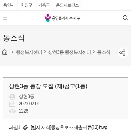
용인시
처인구
기흥구
용인시보건소
용
모
검
인
바
색
특
일
동소식
메
례
뉴
시
버
튼
행정복지센터
상현3동 행정복지센터
동소식
수
지
구
청
상현3동 통장 모집 (재)공고(1통)
상현3동
2023-02-01
1226
파일1
[별지 서식]통장후보자 제출서류(13).hwp