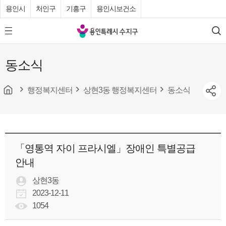
용인시
처인구
기흥구
용인시보건소
용
모
검
인
바
색
특
일
동소식
메
례
뉴
시
버
튼
행정복지센터
상현3동 행정복지센터
동소식
수
지
구
청
「영통역 자이 프라시엘」장애인 특별공급
안내
상현3동
2023-12-11
1054