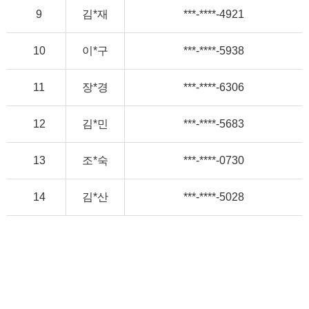
9
김*재
***-****-4921
10
이*구
***-****-5938
11
장*경
***-****-6306
12
김*민
***-****-5683
13
조*숙
***-****-0730
14
김*산
***-****-5028