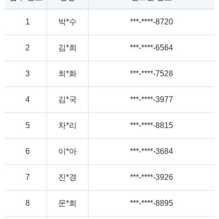
1
박*수
***-****-8720
2
김*희
***-****-6564
3
최*화
***-****-7528
4
김*국
***-****-3977
5
차*리
***-****-8815
6
이*아
***-****-3684
7
진*경
***-****-3926
8
문*희
***-****-8895