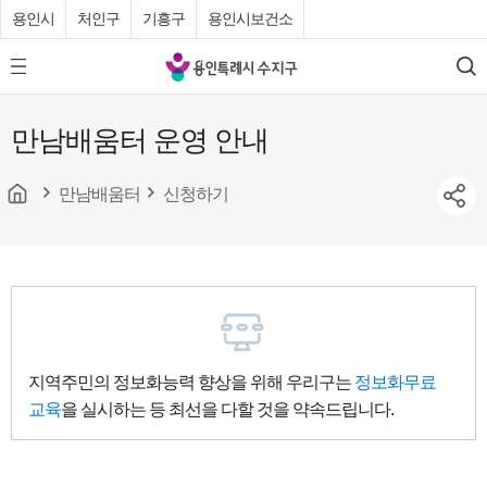
용인시
처인구
기흥구
용인시보건소
용
모
검
인
바
색
특
일
만남배움터 운영 안내
메
례
뉴
시
버
튼
만남배움터
신청하기
수
지
구
청
지역주민의 정보화능력 향상을 위해 우리구는
정보화무료
교육
을 실시하는 등 최선을 다할 것을 약속드립니다.