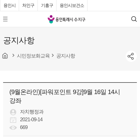
용인시
처인구
기흥구
용인시보건소
용
모
검
인
바
색
특
일
공지사항
메
례
뉴
시
버
튼
시민정보화교육
공지사항
수
지
구
청
(9월온라인)[파워포인트 9강]9월 16일 14시
강좌
자치행정과
2021-09-14
669