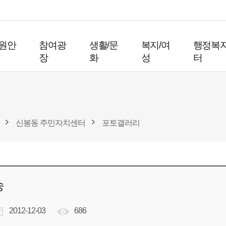
원안
참여광
생활/문
복지/여
행정복
장
화
성
터
신봉동 주민자치센터
포토갤러리
승
2012-12-03
686