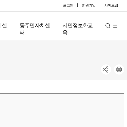
로그인
회원가입
사이트맵
지센
동주민자치센
시민정보화교
사
검
터
육
색
이
트
맵