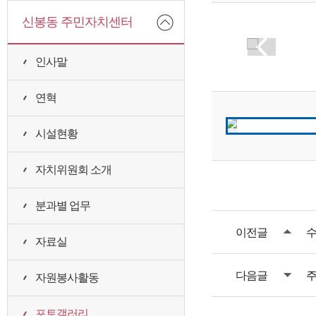
신봉동 주민자치센터
인사말
연혁
시설현황
자치위원회 소개
분과별 업무
이전글
수
자료실
다음글
주
자원봉사활동
포토갤러리