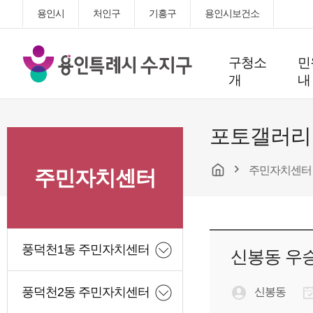
용인시
처인구
기흥구
용인시보건소
용
구청소
민
인
개
내
특
례
시
포토갤러리
수
지
주민자치센터
구
주민자치센터
청
풍덕천1동 주민자치센터
신봉동 우
풍덕천2동 주민자치센터
신봉동