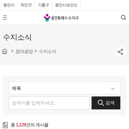
용인시
처인구
기흥구
용인시보건소
용
모
검
인
바
색
특
일
수지소식
메
례
뉴
시
버
튼
참여광장
수지소식
수
지
구
청
검색
총
1,129
건의 게시물