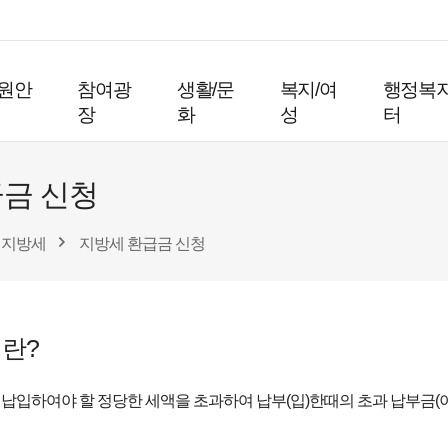
원안
참여광
생활/문
복지/여
행정복
장
화
성
터
금 신청
지방세
지방세 환급금 신청
란?
납입하여야 할 정당한 세액을 초과하여 납부(입)한때의 초과 납부금(이중