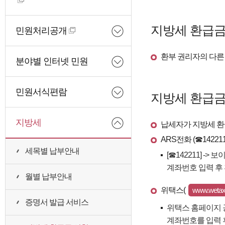
지방세 환급금
민원처리공개
환부 권리자의 다른
분야별 인터넷 민원
민원서식편람
지방세 환급금
지방세
납세자가 지방세 환
ARS전화 (☎142211
세목별 납부안내
[☎142211] -
계좌번호 입력 후
월별 납부안내
위택스(
www.wetax.
증명서 발급 서비스
위택스 홈페이지 공
계좌번호를 입력 