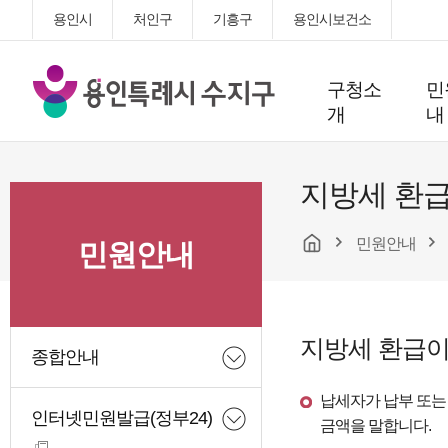
용인시
처인구
기흥구
용인시보건소
용
구청소
민
인
개
내
특
례
시
지방세 환급
수
지
민원안내
구
민원안내
청
지방세 환급이
종합안내
납세자가 납부 또는 
인터넷민원발급(정부24)
금액을 말합니다.