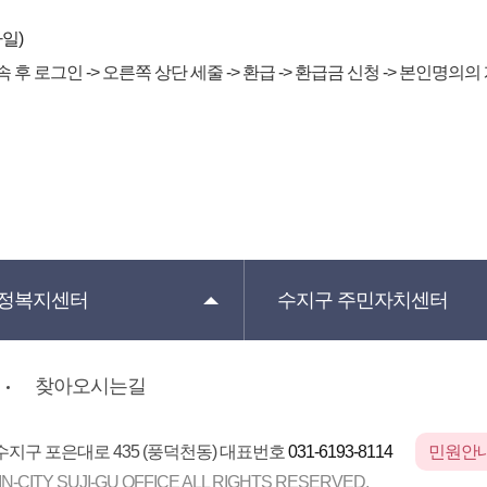
일)
 후 로그인 -> 오른쪽 상단 세줄 -> 환급 -> 환급금 신청 -> 본인명
정복지센터
수지구
주민자치센터
찾아오시는길
 수지구 포은대로 435 (풍덕천동)
대표번호
031-6193-8114
민원안내
N-CITY SUJI-GU OFFICE
ALL RIGHTS RESERVED.