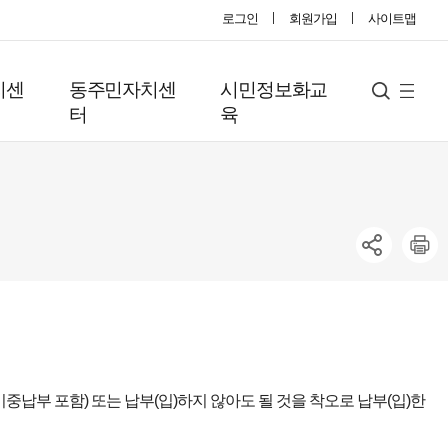
로그인
회원가입
사이트맵
지센
동주민자치센
시민정보화교
사
검
터
육
색
이
트
맵
납부 포함) 또는 납부(입)하지 않아도 될 것을 착오로 납부(입)한