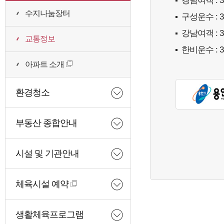
경남여객
: 
수지나눔장터
구성운수
: 
강남여객
: 
교통정보
한비운수
: 
아파트 소개
환경청소
부동산 종합안내
시설 및 기관안내
체육시설 예약
생활체육프로그램