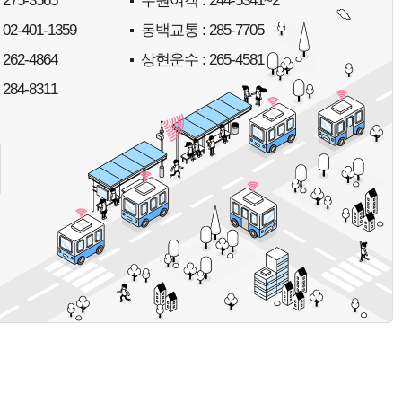
 275-3565
수원여객
: 244-5341~2
 02-401-1359
동백교통
: 285-7705
 262-4864
상현운수
: 265-4581
 284-8311