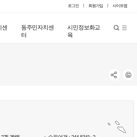
로그인
회원가입
사이트맵
지센
동주민자치센
시민정보화교
사
검
터
육
색
이
트
맵