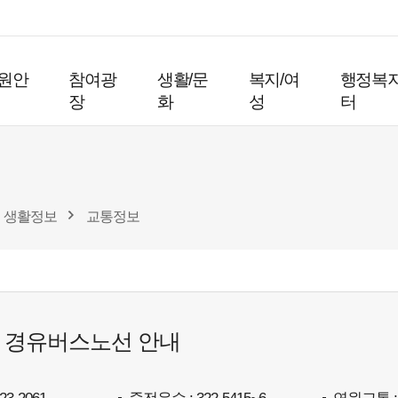
원안
참여광
생활/문
복지/여
행정복
장
화
성
터
생활정보
교통정보
 경유버스노선 안내