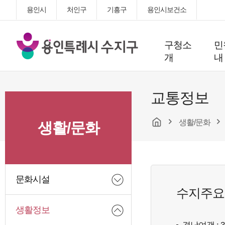
용인시
처인구
기흥구
용인시보건소
용
구청소
민
인
개
내
특
례
시
교통정보
수
지
생활/문화
구
생활/문화
청
문화시설
수지주요
생활정보