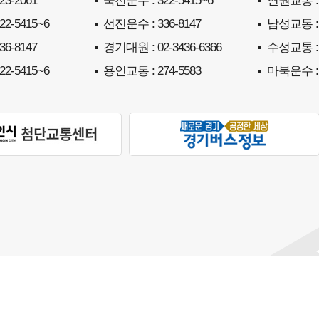
323-2061
죽전운수
: 322-5415~6
연원교통
:
322-5415~6
선진운수
: 336-8147
남성교통
:
336-8147
경기대원
: 02-3436-6366
수성교통
:
322-5415~6
용인교통
: 274-5583
마북운수
: