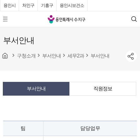
용인시
처인구
기흥구
용인시보건소
용
모
검
인
바
색
특
일
부서안내
메
례
뉴
시
버
튼
구청소개
부서안내
세무2과
부서안내
수
지
구
청
부서안내
직원정보
팀
담당업무