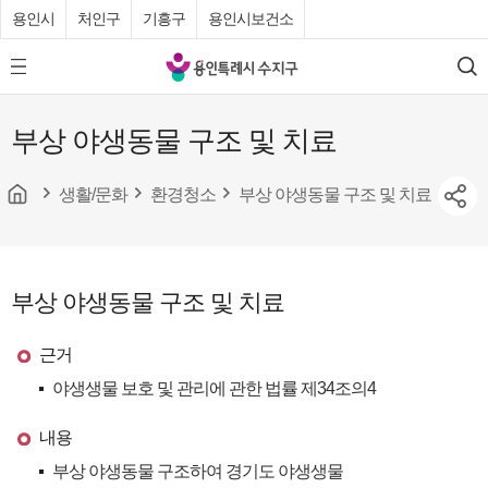
용인시
처인구
기흥구
용인시보건소
용
모
검
인
바
색
특
일
부상 야생동물 구조 및 치료
메
례
뉴
시
버
튼
생활/문화
환경청소
부상 야생동물 구조 및 치료
수
지
구
청
부상 야생동물 구조 및 치료
근거
야생생물 보호 및 관리에 관한 법률 제34조의4
내용
부상 야생동물 구조하여 경기도 야생생물