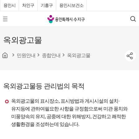
용인시
처인구
기흥구
용인시보건소
용
모
검
인
바
색
특
일
옥외광고물
메
례
뉴
시
버
튼
민원안내
종합안내
옥외광고물
수
지
구
청
옥외광고물등 관리법의 목적
옥외광고물의 표시장소, 표시방법과 게시시설의 설치·
유지등에 관하여필요한 사항을 규정함으로써 미관 풍치와
미풍양속의 유지, 공중에 대한 위해방지, 건강하고 쾌적한
생활환경을 조성하는데 있습니다.