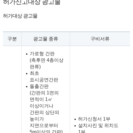
허가신고대상 광고물
허가대상 광고물
구분
광고물 종류
구비서류
가로형 간판
(측후면 4층이상
판류)
최초
표시공연간판
돌출간판
(간판의 1면의
면적이 1㎡
이상이거나
간판의 상단의
높이가
허가신청서 1부
지면으로부터
설치사진 및 위치도
5m이상의 간판)
1부