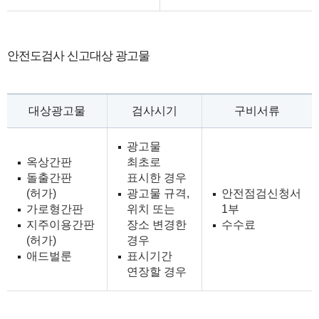
안전도검사 신고대상 광고물
대상광고물
검사시기
구비서류
광고물
옥상간판
최초로
돌출간판
표시한 경우
(허가)
광고물 규격,
안전점검신청서
가로형간판
위치 또는
1부
지주이용간판
장소 변경한
수수료
(허가)
경우
애드벌룬
표시기간
연장할 경우