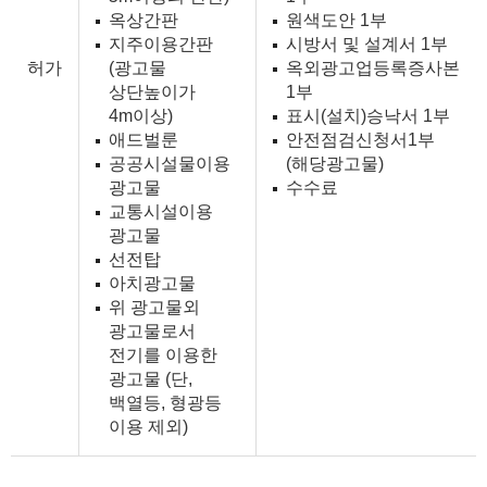
옥상간판
원색도안 1부
지주이용간판
시방서 및 설계서 1부
허가
(광고물
옥외광고업등록증사본
상단높이가
1부
4m이상)
표시(설치)승낙서 1부
애드벌룬
안전점검신청서1부
공공시설물이용
(해당광고물)
광고물
수수료
교통시설이용
광고물
선전탑
아치광고물
위 광고물외
광고물로서
전기를 이용한
광고물 (단,
백열등, 형광등
이용 제외)