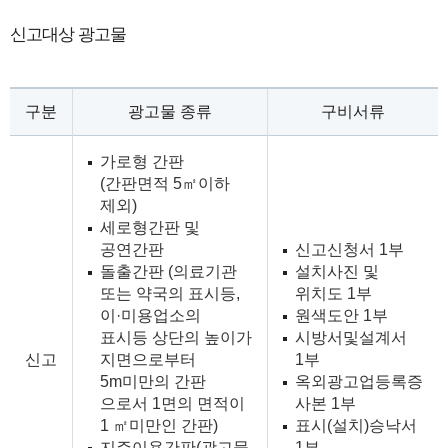
신고대상 광고물
구분
광고물 종류
구비서류
가로형 간판
(간판면적 5㎡이하
제외)
세로형간판 및
공연간판
신고신청서 1부
돌출간판 (의료기관
설치사진 및
또는 약국의 표시등,
위치도 1부
이·미용업소의
원색도안 1부
표시등 상단의 높이가
시방서및설계서
신고
지면으로부터
1부
5m미만의 간판
옥외광고업등록증
으로서 1면의 면적이
사본 1부
1 ㎡미만인 간판)
표시(설치)승낙서
지주이용간판(광고물
1부