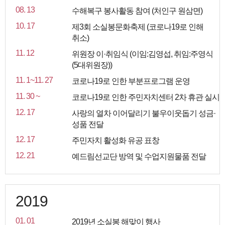
08. 13
수해복구 봉사활동 참여 (처인구 원삼면)
10. 17
제3회 소실봉문화축제 (코로나19로 인해
취소)
11. 12
위원장 이·취임식 (이임:김영섭, 취임:주영식
(5대위원장))
11. 1~11. 27
코로나19로 인한 부분프로그램 운영
11. 30 ~
코로나19로 인한 주민자치센터 2차 휴관 실시
12. 17
사랑의 열차 이어달리기 불우이웃돕기 성금·
성품 전달
12. 17
주민자치 활성화 유공 표창
12. 21
예드림선교단 방역 및 수업지원물품 전달
2019
01. 01
2019년 소실봉 해맞이 행사