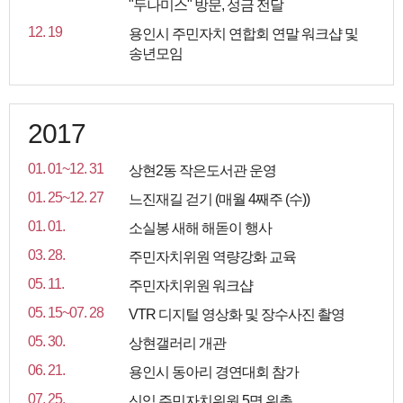
"두나미스" 방문, 성금 전달
12. 19
용인시 주민자치 연합회 연말 워크샵 및
송년모임
2017
01. 01~12. 31
상현2동 작은도서관 운영
01. 25~12. 27
느진재길 걷기 (매월 4째주 (수))
01. 01.
소실봉 새해 해돋이 행사
03. 28.
주민자치위원 역량강화 교육
05. 11.
주민자치위원 워크샵
05. 15~07. 28
VTR 디지털 영상화 및 장수사진 촬영
05. 30.
상현갤러리 개관
06. 21.
용인시 동아리 경연대회 참가
07. 25.
신임 주민자치위원 5명 위촉