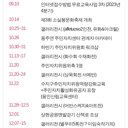
09.10
인터넷접수방법 무료교육사업 3차 (2023년
4분기)
10.14
제3회 소실봉문화축제 개최
10.25~31
갤러리전시 (affetuoso2인전, 유화&아크릴)
10.26
용주연 주민자치센터 관계자 아카데미
10.30~31
하반기 주민자치위원회 워크샵
11.13~17
갤러리전시 (화수회 수채화전)
11.20
주민자치위원위촉 1명
11.20~24
갤러리전시 (상묵회전 서예반)
11.22
수지구주민자치위원역량강화교육
+주민자치활성화유공자 표창
(용인산림교육센터)
11.28~12.5
갤러리전시 (어반스케치&아트전)
12.01
상현공원맨발걷기 산책로 조성
12.07~15
갤러리전 (별무리5회전 ? 이임숙작가외)