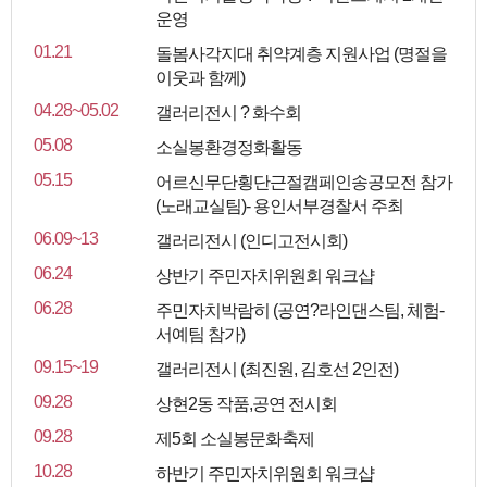
운영
01.21
돌봄사각지대 취약계층 지원사업 (명절을
이웃과 함께)
04.28~05.02
갤러리전시 ? 화수회
05.08
소실봉환경정화활동
05.15
어르신무단횡단근절캠페인송공모전 참가
(노래교실팀)- 용인서부경찰서 주최
06.09~13
갤러리전시 (인디고전시회)
06.24
상반기 주민자치위원회 워크샵
06.28
주민자치박람히 (공연?라인댄스팀, 체험-
서예팀 참가)
09.15~19
갤러리전시 (최진원, 김호선 2인전)
09.28
상현2동 작품,공연 전시회
09.28
제5회 소실봉문화축제
10.28
하반기 주민자치위원회 워크샵