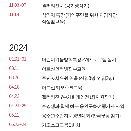
11.03~07
갤러리전시 (공기평작가)
11.14
식약처 특강 (지역주민을 위한 저염저당
식생활교육)
2024
01.01~31
어린이겨울방학특강 2개프로그램 실시
03.11
어르신인터넷접수교육
03.26
주민자치위원 위촉 (신임3명, 연임2명)
04.18
어르신 키오스크교육
04.22
갤러리전 ?수채화개인전 (최지원작가)
04.24~25
수강생과 함께 하는 용인문화여행가자 사업
05.11
용주연주민자치경연대회 (한국무용 참가)
05.23~24
키오스크교육 2회차