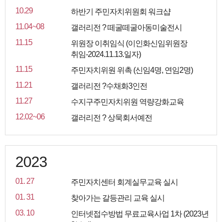
10.29
하반기 주민자치위원회 워크샵
11.04~08
갤러리전 ? 떼굴떼굴아동미술전시
11.15
위원장 이취임식 (이인화신임위원장
취임-2024.11.13.일자)
11.15
주민자치위원 위촉 (신임4명, 연임2명)
11.21
갤러리전 ?수채화3인전
11.27
수지구주민자치위원 역량강화교육
12.02~06
갤러리전 ? 상묵회서예전
2023
01. 27
주민자치센터 회계실무교육 실시
01. 31
찾아가는 갈등관리 교육 실시
03. 10
인터넷접수방법 무료교육사업 1차 (2023년