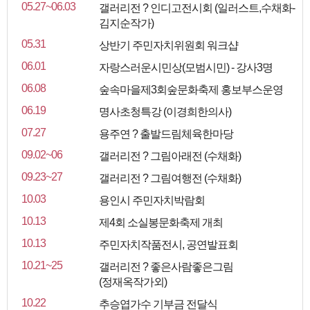
05.27~06.03
갤러리전 ? 인디고전시회 (일러스트,수채화-
김지순작가)
05.31
상반기 주민자치위원회 워크샵
06.01
자랑스러운시민상(모범시민) - 강사3명
06.08
숲속마을제3회숲문화축제 홍보부스운영
06.19
명사초청특강 (이경희한의사)
07.27
용주연 ? 출발드림체육한마당
09.02~06
갤러리전 ? 그림아래전 (수채화)
09.23~27
갤러리전 ? 그림여행전 (수채화)
10.03
용인시 주민자치박람회
10.13
제4회 소실봉문화축제 개최
10.13
주민자치작품전시, 공연발표회
10.21~25
갤러리전 ? 좋은사람좋은그림
(정재옥작가외)
10.22
추승엽가수 기부금 전달식