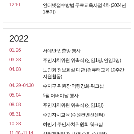
12.10
인터넷접수방법 무료교육사업 4차 (2024년
1분기)
2022
01. 26
서예반 입춘방 행사
03. 28
주민자치위원 위촉식 (신임1명, 연임1명)
04. 08
노인회 정보화실 대관 (컴퓨터교육 10주간
지원활동)
04. 29~04.30
수지구 위원장 역량강화 워크샵
05. 04
5월 어버이날 행사
08. 08
주민자치위원 위촉식 (신임1명)
08. 31
주민자치교육 (수원컨벤션센터)
10. 28
하반기 주민자치위원회 워크샵
11. 08~11.14
상현갤러리 전시 (화수회-수채화)