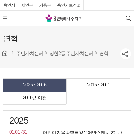
용인시
처인구
기흥구
용인시보건소
용
모
검
인
바
색
특
일
연혁
메
례
뉴
시
버
튼
주민자치센터
상현2동 주민자치센터
연혁
수
지
구
청
2025 ~ 2016
2015 ~ 2011
2010년 이전
2025
01.01~31
어린이겨울방학특강 ? 어반스케치 2개반