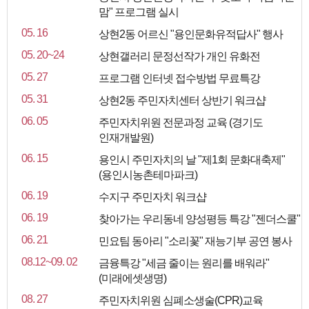
맘" 프로그램 실시
05. 16
상현2동 어르신 "용인문화유적답사" 행사
05. 20~24
상현갤러리 문정선작가 개인 유화전
05. 27
프로그램 인터넷 접수방법 무료특강
05. 31
상현2동 주민자치센터 상반기 워크샵
06. 05
주민자치위원 전문과정 교육 (경기도
인재개발원)
06. 15
용인시 주민자치의 날 "제1회 문화대축제"
(용인시농촌테마파크)
06. 19
수지구 주민자치 워크샵
06. 19
찾아가는 우리동네 양성평등 특강 "젠더스쿨"
06. 21
민요팀 동아리 "소리꽃" 재능기부 공연 봉사
08.12~09. 02
금융특강 "세금 줄이는 원리를 배워라"
(미래에셋생명)
08. 27
주민자치위원 심폐소생술(CPR)교육