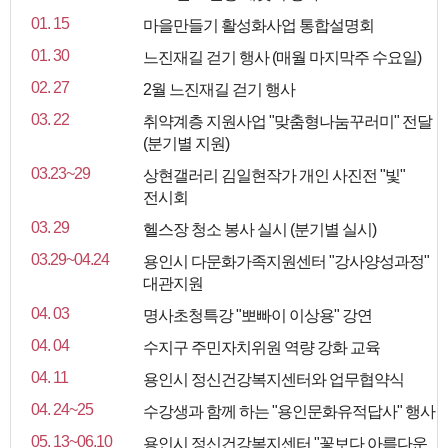
01. 15
마을만들기 활성화사업 통합설명회
01. 30
느진재길 걷기 행사 (매월 마지막주 수요일)
02. 27
2월 느진재길 걷기 행사
03. 22
취약계층 지원사업 "맞춤형나눔꾸러미" 전달
(분기별 지원)
03.23~29
상현갤러리 김일현작가 개인 사진전 "빛"
전시회
03. 29
헬스장 청소 봉사 실시 (분기별 실시)
03.29~04.24
용인시 다문화가족지원센터 "강사양성과정"
대관지원
04. 03
명사초청특강 "뽀빠이 이상용" 강연
04. 04
수지구 주민자치위원 역량 강화 교육
04. 11
용인시 정신건강복지센터와 업무협약식
04. 24~25
수강생과 함께 하는 "용인문화유적답사" 행사
05. 13~06.10
용인시 정신건강복지센터 "꽃보다 아름다운