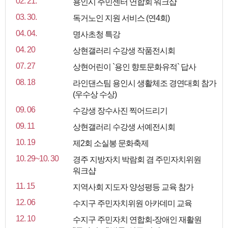
02. 21.
용인시 주민센터 연합회 워크샵
03. 30.
독거노인 지원 서비스 (연4회)
04. 04.
명사초청 특강
04. 20
상현갤러리 수강생 작품전시회
07. 27
상현어린이 `용인 향토문화유적` 답사
08. 18
라인댄스팀 용인시 생활체조 경연대회 참가
(우수상 수상)
09. 06
수강생 장수사진 찍어드리기
09. 11
상현갤러리 수강생 서예전시회
10. 19
제2회 소실봉 문화축제
10. 29~10. 30
경주 지방자치 박람회 겸 주민자치위원
워크샵
11. 15
지역사회 지도자 양성평등 교육 참가
12. 06
수지구 주민자치위원 아카데미 교육
12. 10
수지구 주민자치 연합회-장애인 재활원