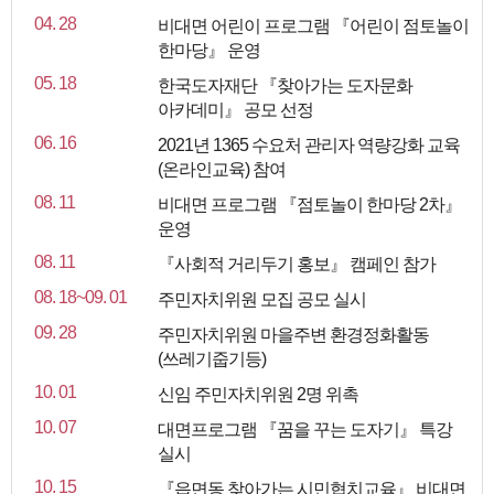
04. 28
비대면 어린이 프로그램 『어린이 점토놀이
한마당』 운영
05. 18
한국도자재단 『찾아가는 도자문화
아카데미』 공모 선정
06. 16
2021년 1365 수요처 관리자 역량강화 교육
(온라인교육) 참여
08. 11
비대면 프로그램 『점토놀이 한마당 2차』
운영
08. 11
『사회적 거리두기 홍보』 캠페인 참가
08. 18~09. 01
주민자치위원 모집 공모 실시
09. 28
주민자치위원 마을주변 환경정화활동
(쓰레기줍기등)
10. 01
신임 주민자치위원 2명 위촉
10. 07
대면프로그램 『꿈을 꾸는 도자기』 특강
실시
10. 15
『읍면동 찾아가는 시민협치교육』 비대면