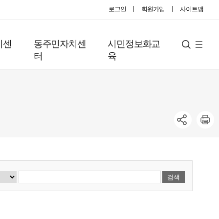
로그인
회원가입
사이트맵
지센
동주민자치센
시민정보화교
사
검
터
육
색
이
트
맵