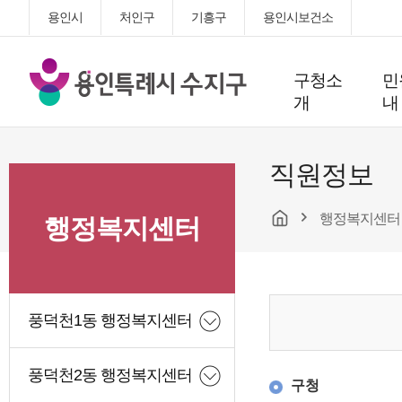
용인시
처인구
기흥구
용인시보건소
용
구청소
민
인
개
내
특
례
시
직원정보
수
지
행정복지센터
구
행정복지센터
청
풍덕천1동 행정복지센터
풍덕천2동 행정복지센터