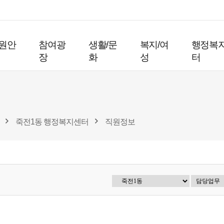
원안
참여광
생활/문
복지/여
행정복
장
화
성
터
죽전1동 행정복지센터
직원정보