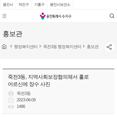
용인시
처인구
기흥구
용인시보건소
용
모
검
인
바
색
특
일
홍보관
메
례
뉴
시
버
튼
행정복지센터
죽전3동 행정복지센터
홍보관
수
지
구
청
죽전3동, 지역사회보장협의체서 홀로
어르신에 장수 사진
죽전3동
2023-06-09
1486